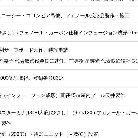
ズニーシー・コロンビア号他、フェノール成形品製作・施工
[ ひさし ]（フェノール・カーボン仕様インフュージョン成形10ｍ
分割サーフボード製作、特許申請
木 嘉子 代表取締役会長に就任、前専務 星輝光 代表取締役社長
1-2000認証取得、登録番号0314
品（インフュージョン成形）直径45ｍ屋内プール天井製作
スターミナルCFI大庇[ ひさし ] （3m×120mフェノール・
）製作
炉（200℃）・冷却ユニット（－25℃）設置