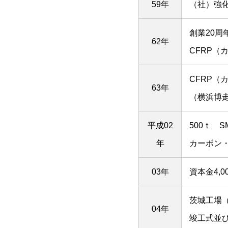
59年
（社）強
創業20
62年
CFRP
CFRP
63年
（横浜博走
平成02
500ｔ 
年
カーボン
03年
資本金4,
茨城工場（
04年
竣工式並