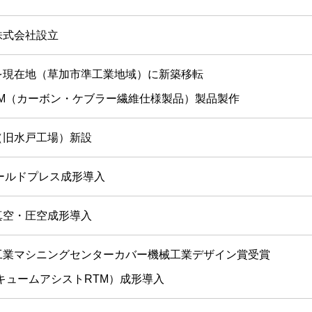
株式会社設立
を現在地（草加市準工業地域）に新築移転
CM（カーボン・ケブラー繊維仕様製品）製品製作
（旧水戸工場）新設
ールドプレス成形導入
真空・圧空成形導入
工業マシニングセンターカバー機械工業デザイン賞受賞
バキュームアシストRTM）成形導入