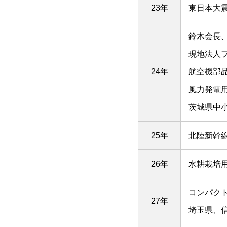
23年
東日本大
鈴木会長
現地法人フ
24年
航空機部
風力発電用
茨城県中
25年
北陸新幹
26年
水耕栽培用
コンパク
27年
埼玉県、