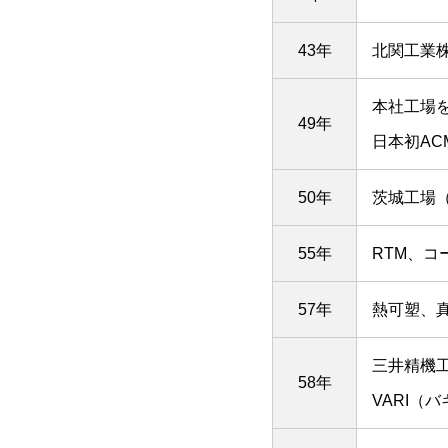
43年
北関工業
本社工場
49年
日本初A
50年
茨城工場
55年
RTM、コ
57年
熱可塑、
三井精機
58年
VARI（