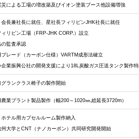
震災による工場の増改築及びイオン塗装ブース他設備増強
、会長兼社長に就任、星社長フィリピンJHK社長に就任
ィリピン工場（FRP-JHK CORP.）設立
品の監査承認
ブレード（カーボン仕様）VARTM成形法確立
小企業振興公社の開発支援により18L炭酸ガス圧送タンク製作
線グランクラス椅子の製作開始
農業プラント製品製作（幅200～1020㎜,総延長3720m）
トホテル用カプセルルーム製作納入
信州大学とCNT（ナノカーボン）共同研究開発開始