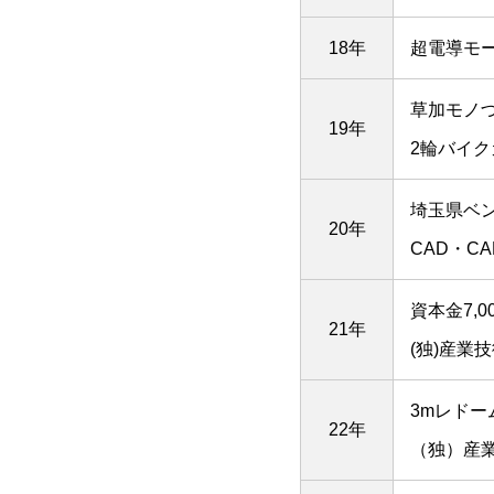
18年
超電導モ
草加モノ
19年
2輪バイ
埼玉県ベ
20年
CAD・C
資本金7,
21年
(独)産業
3mレドー
22年
（独）産