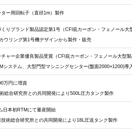
ーター用回転子（直径1m）製作
づくりブランド製品認定第1号（CFI庇カーボン・フェノール大
クカウリング第1号機デザインから製作・販売
ンチャー企業優良製品受賞（CFI庇カーボン・フェノール大型製
AMシステム、大型門型マシニングセンター(盤面2000×1200)導
000万円に増資
技術総合研究所との共同開発により500L圧力タンク製作
ム日本初RTMにて量産開始
業技術総合研究所との共同開発により18L圧送タンク製作