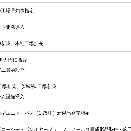
準工場県知事指定
ット開発導入
棟新築、本社工場拡充
000万円に増資
P工業会
設立
工場新築、茨城第3工場新築
ーム設備導入
型ユニットバス（1.75坪）新製品発売開始
ズニーシー・ボンボヤージュ、フェノール各種成形品製作・施