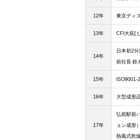
12年
東京ディ
13年
CFI大庇
日本初2
14年
前社長 鈴
15年
ISO900
16年
大型成形
弘前駅前バ
17年
ョン成形
熱風式乾燥